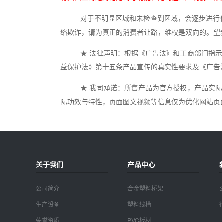
对于不明显区域和未检查到区域，会逐步进行修
络欺诈，请为真正的消费者让路，维权是双向的。望
★ 法律声明：根据《广告法》和工商部门指示
益保护法》第十五条产品宣传的真实性要求及《广告
★ 我司承诺：所售产品为官方授权，产品实际
际功效与特性，页面图文视频等信息仅为优化网站页
关于我们
产品中心
公司简介
合金塑料桥架
生产设备
塑料线槽
荣誉资质
PVC板材