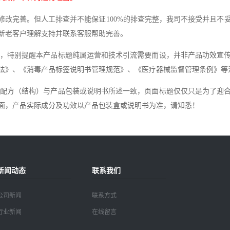
改完善。但人工排查并不能保证100%的排查完整，我司不接受并且不
新老客户理解支持并联系客服帮助完善。
，特别提醒本产品标题纯属运营和技术引流需要而设，并非产品功效宣
法》、《消毒产品标签说明书管理规范》、《医疗器械监督管理条例》等
配方（结构）与产品包装或说明书所述一致，页面标题仅仅只是为了迎
面，产品实际成分及功效以产品包装盒或说明书为准，请知悉！
新闻动态
联系我们
公司新闻
联系方式
行业新闻
在线留言