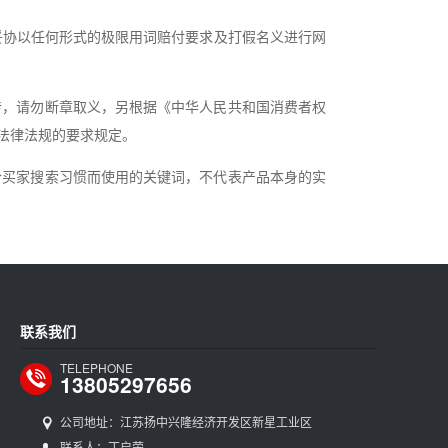
妥协以任何形式的极限用词赔付要求及打假名义进行网
传，请勿断章取义，另根据《中华人民共和国消费者权
法律法规的要求规定。
合买家搜索习惯而使用的关键词，不代表产品本身的实
联系我们
TELEPHONE
13805297656
公司地址：江苏扬中兴隆经济开发区新星工业区
联系人：丁启荣